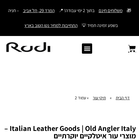
דילוג
🎁
משלוחים חינם
בתוך 2 ימי עבודה! 📍
המרד 29, תל אביב
– חניה
לתוכן
בשפע זמינה תמיד 💡
התחייבות למחיר נטו הטוב בארץ
Old Angler Italy
ספרי תהילים מעור
מתנות לגבר
ארנק עם חריטה
ארנקים לגברים
חגורות לגברים
Samsonite סמסונייט
American Tourister
דף הבית
»
תיקי עור
»
עמוד 2
Italian Leather Goods | Old Angler Italy –
מוצרי עור איטלקיים יוקרתיים