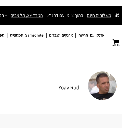
דילוג
🎁
משלוחים חינם
בתוך 2 ימי עבודה! 📍
המרד 29, תל אביב
– חנ
לתוכן
ארנק עם חריטה
ארנקים לגברים
Samsonite סמסונייט
ספר
Yoav Rudi