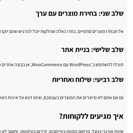
שלב שני: בחירת מוצרים עם ערך
אל תבחרו מוצרים סתמיים. בחרו כאלה שהלקוח יוכל להרגיש שהם יוקרתי
שלב שלישי: בניית אתר
תוכלו להשתמש ב־WordPress עם WooCommerce, או בבונה אתרים כמו Shopify. אם תבחרו בקו עיצובי ברור ותמונות איכותיות – תבלטו מהר מאוד. אל תשכחו לשלב אזור להזנת הקדשה אישית בעת ההזמנה.
שלב רביעי: שילוח ואחריות
גם אם אתם לא מייצרים את המוצרים בעצמכם, שימו דגש על איכות האר
איך מגיעים ללקוחות?
שיווק אורגני בגוגל, פרסום ממומן בפייסבוק, קידום בטיקטוק, וחשוב לא 