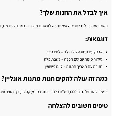
איך לבדל את החנות שלך?
פשוט מאוד: על ידי חריטה אישית. זה לא סתם מוצר – זו מתנה עם שם, ה
דוגמאות:
ארנק עם תמונה של הילד – ליום האב
סידור מעור עם שם הכלה – לשבת כלה
חגורה עם תאריך חתונה – ליום נישואין
כמה זה עולה להקים חנות מתנות אונליין?
אפשר להתחיל גם ב־1,000 ש"ח בלבד. אתר בסיסי, קטלוג, דף מוצר איכותי, ותמונות טובות. בהמשך ניתן להשקיע בפרסום ממומן, SEO ומיתוג מתקדם. כל עוד יש מוצר טוב – הדרך להצלחה פתוחה.
טיפים חשובים להצלחה