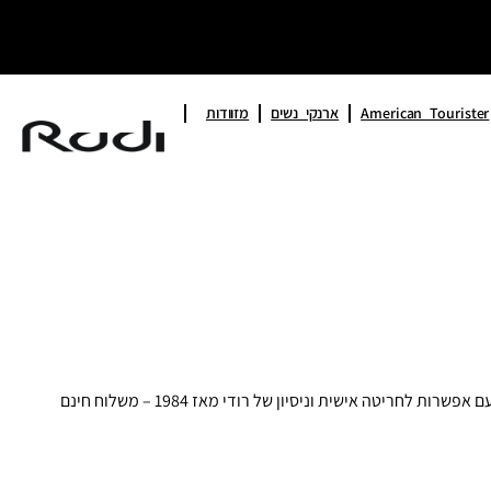
American Tourister
ארנקי נשים
מזוודות
ארנק כרטיסים מעור איטלקי עם הגנת RFID – הפתרון האולטימטיבי לנשיאה בטוחה, דקה ומעוצבת של הכרטיסים שלכם. גלו מבחר נרתיקי כרטיסים עם אפשרות לחריטה אישית וניסיון של רודי מאז 1984 – משלוח חינם