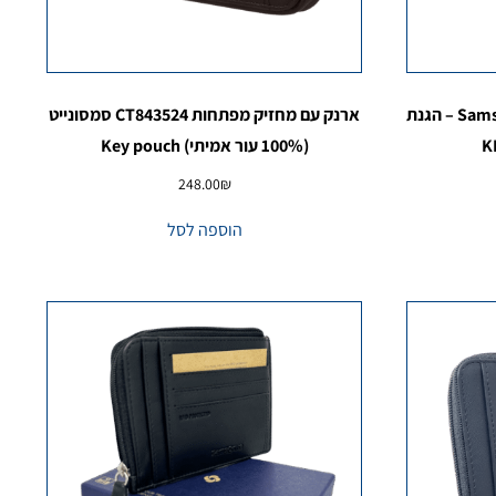
ארנק עור לגבר Samsonite Pro-DLX 6 – הגנת
ארנק עם מחזיק מפתחות CT843524 סמסונייט
(100% עור אמיתי) Key pouch
248.00
₪
הוספה לסל