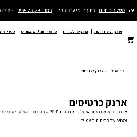
דילוג
🎁
משלוחים חינם
בתוך 2 ימי עבודה! 📍
המרד 29, תל אביב
– חניה 
לתוכן
ארנק עם חריטה
ארנקים לגברים
Samsonite סמסונייט
ספרי תהי
דף הבית
»
ארנק כרטיסים
ארנק כרטיסים
ומהיר עד הבית תוך יומיים.