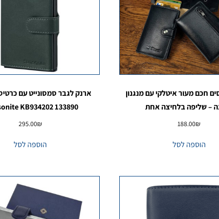
ם חכם מעור איטלקי עם מנגנון
ארנק לגבר סמסונייט עם כרטיס
ה – שליפה בלחיצה אחת
onite KB934202 133890
295.00
₪
188.00
₪
הוספה לסל
הוספה לסל