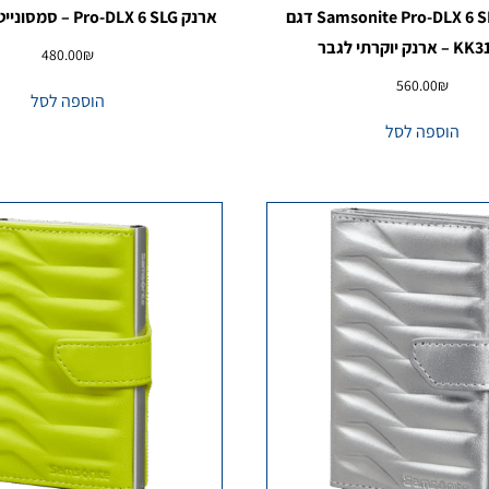
Samsonite Pro-DLX 6 SLG Wallet דגם
ארנק Pro-DLX 6 SLG – סמסונייט KK321143
ק יוקרתי לגבר
480.00
₪
560.00
₪
הוספה לסל
הוספה לסל