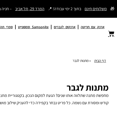
דילוג
🎁
משלוחים חינם
בתוך 2 ימי עבודה! 📍
המרד 29, תל אביב
– חניה 
לתוכן
ארנק עם חריטה
ארנקים לגברים
Samsonite סמסונייט
ספרי תהי
דף הבית
»
מתנות לגבר
מתנות לגבר
קודש ומסורת עם נשמה. כל פריט נבחר בקפידה כדי להעניק שילוב מושל