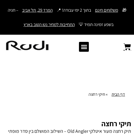
דילוג
🎁
משלוחים חינם
בתוך 2 ימי עבודה! 📍
המרד 29, תל אביב
– חניה
לתוכן
בשפע זמינה תמיד 💡
התחייבות למחיר נטו הטוב בארץ
Old Angler Italy
ספרי תהילים מעור
מתנות לגבר
ארנק עם חריטה
ארנקים לגברים
חגורות לגברים
Samsonite סמסונייט
American Tourister
דף הבית
»
תיקי רחצה
תיקי רחצה
תיק רחצה מעור איטלקי Old Angler – השילוב המושלם בין סדר מופתי