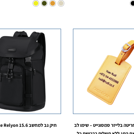
ריטה בלייזר סמסונייט – שימו לב
תיק גב למחשב Samsonite Relyon 15.6
את התג ללא תשלום ברכישת כל