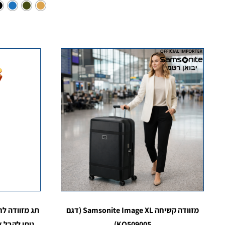
מזוודה קשיחה Samsonite Image XL (דגם
תג מזוודה לח
KQ509005)
ניתן לקבל 