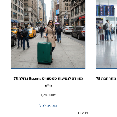
מזוודה גדולה סמסונייט Upscape מתרחבת 75
מזוודה לנסיעות סמסונייט Essens גדולה 75
ס"מ
1,280.00
₪
הוספה לסל
צבעים