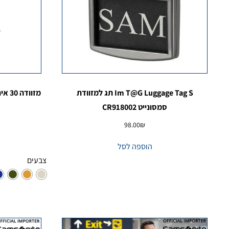
Im T@G Luggage Tag S תג למזוודת
סמסונייט CR918002
98.00
₪
הוספה לסל
צבעים