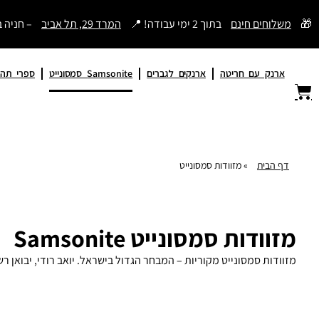
דילוג
🎁
משלוחים חינם
בתוך 2 ימי עבודה! 📍
המרד 29, תל אביב
– חניה 
לתוכן
ארנק עם חריטה
ארנקים לגברים
Samsonite סמסונייט
ספרי תהי
דף הבית
»
מזוודות סמסונייט
מזוודות סמסונייט Samsonite
מזוודות סמסונייט מקוריות – המבחר הגדול בישראל. יואב רודי, יבואן רשמי מאז 1984, אחריות 5 שנים, משלוח חינם תוך יומיים. התחייבות ל