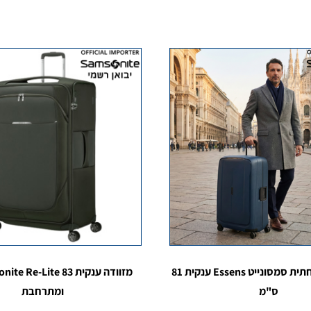
מזוודה משפחתית סמסונייט Essens ענקית 81
ס"מ
ומתרחבת