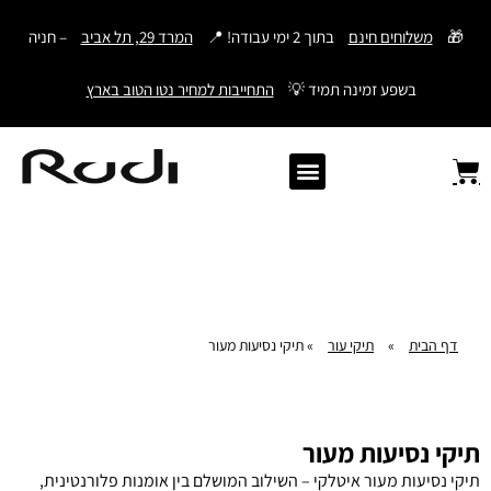
דילוג
🎁
משלוחים חינם
בתוך 2 ימי עבודה! 📍
המרד 29, תל אביב
– חניה
לתוכן
בשפע זמינה תמיד 💡
התחייבות למחיר נטו הטוב בארץ
Old Angler Italy
ספרי תהילים מעור
מתנות לגבר
ארנק עם חריטה
ארנקים לגברים
חגורות לגברים
Samsonite סמסונייט
American Tourister
דף הבית
»
תיקי עור
»
תיקי נסיעות מעור
תיקי נסיעות מעור
תיקי נסיעות מעור איטלקי – השילוב המושלם בין אומנות פלורנטינית,