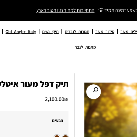
בשפע זמינה תמיד 💡
התחייבות למחיר נטו הטוב בארץ
לים מעור
סידור מעור
חגורות לגברים
תיקי נשים
Old Angler Italy
מתנות לגבר
תיק דפל מעור איטלקי איכותי – 4148
2,100.00
₪
צבעים