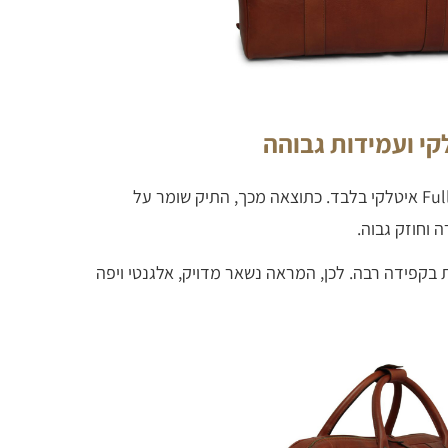
בשלב הייצור נבחר עור Full Grain איטלקי בלבד. כתוצאה מכך, התיק שומר על
וחוזק גבוה.
בקפידה רבה. לכן, המראה נשאר מדויק, אלגנטי ויפה