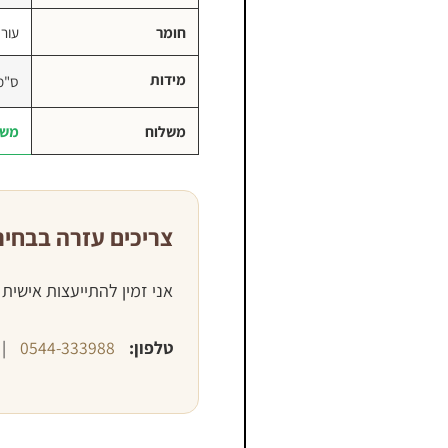
חומר
עור Full Grain איטל
מידות
44 × 30 × 24 
משלוח
משל
צריכים עזרה בבחיר
אני זמין להתייעצות אישית
טלפון:
0544-333988
|