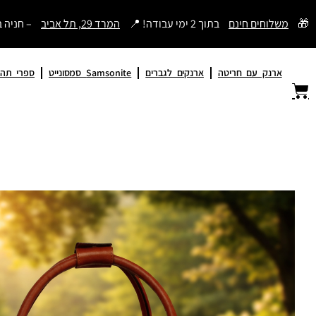
דילוג
🎁
משלוחים חינם
בתוך 2 ימי עבודה! 📍
המרד 29, תל אביב
– חניה 
לתוכן
ארנק עם חריטה
ארנקים לגברים
Samsonite סמסונייט
ספרי תהי