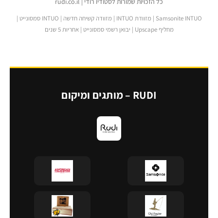
כל הזכויות שמורות לסטודיו רודי | rudi.co.il
Samsonite INTUO | מזוודת INTUO | מזוודה קשיחה חדשה | INTUO סמסונייט |
מחליף Upscape | יבואן רשמי סמסונייט | אחריות 5 שנים
RUDI – מותגים ומיקום