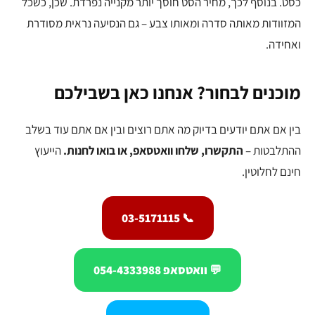
כסט. בנוסף לכך, מחיר הסט חוסך יותר מקנייה נפרדת. שכן, כשכל
המזוודות מאותה סדרה ומאותו צבע – גם הנסיעה נראית מסודרת
ואחידה.
מוכנים לבחור? אנחנו כאן בשבילכם
בין אם אתם יודעים בדיוק מה אתם רוצים ובין אם אתם עוד בשלב
ההתלבטות –
התקשרו, שלחו וואטסאפ, או בואו לחנות.
הייעוץ
חינם לחלוטין.
📞 03-5171115
💬 וואטסאפ 054-4333988