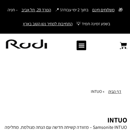
דילוג
🎁
משלוחים חינם
בתוך 2 ימי עבודה! 📍
המרד 29, תל אביב
– חניה
לתוכן
בשפע זמינה תמיד 💡
התחייבות למחיר נטו הטוב בארץ
Old Angler Italy
ספרי תהילים מעור
מתנות לגבר
ארנק עם חריטה
ארנקים לגברים
חגורות לגברים
Samsonite סמסונייט
American Tourister
דף הבית
»
INTUO
INTUO
Samsonite INTUO – מזוודה קשיחה חדשה עם הנחה מגולמת. מחליפה