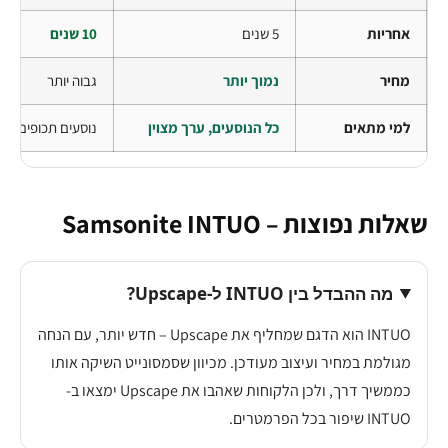
אחריות
5 שנים
10 שנים
מחיר
נמוך יותר
גבוה יותר
למי מתאים
כל הנוסעים, ערך מצוין
נוסעים תכופים, קל
שאלות נפוצות – Samsonite INTUO
מה ההבדל בין INTUO ל-Upscape?
INTUO הוא הדגם שמחליף את Upscape – חדש יותר, עם הנחה
מגולמת במחיר ועיצוב מעודכן. מכיוון שסמסונייט השיקה אותו
כממשיך דרך, ולכן הלקוחות שאהבו את Upscape ימצאו ב-
INTUO שיפור בכל הפרמטרים.