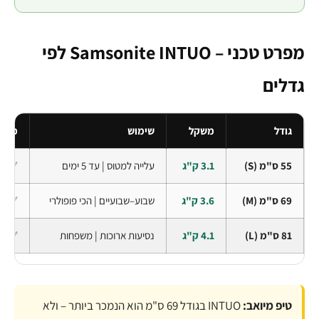
מפרט טכני – Samsonite INTUO לפי
גדלים
גודל
משקל
שימוש
מתר
55 ס"מ (S)
3.1 ק"ג
עלייה למטוס | עד 5 ימים
✅ כן
69 ס"מ (M)
3.6 ק"ג
שבוע–שבועיים | הכי פופולרי
✅ כן
81 ס"מ (L)
4.1 ק"ג
נסיעות ארוכות | משפחות
✅ כן
טיפ מיואב:
INTUO בגודל 69 ס"מ הוא הנמכר ביותר – ולא