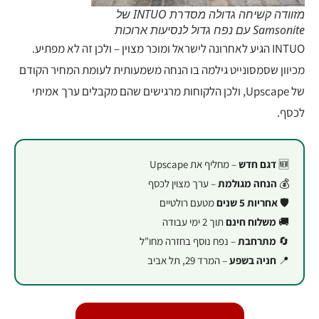
מזוודה קשיחה גדולה מסדרת INTUO של
Samsonite עם נפח גדול לנסיעות ארוכות
INTUO הגיע לאחרונה לישראל ומוכר מצוין – ולכן זה לא מפתיע.
מכיוון שסמסונייט גילמה בו הנחה משמעותית לעומת המחיר הקודם
של Upscape, ולכן הלקוחות מרגישים שהם מקבלים ערך אמיתי
לכסף.
🆕
דגם חדש
– מחליף את Upscape
💰
הנחה מגולמת
– ערך מצוין לכסף
🛡️
אחריות 5 שנים
מטעם רולטיים
🚚
משלוח חינם
תוך 2 ימי עבודה
🔄
מתרחבת
– נפח נוסף בחזרה מחו"ל
📍
חניה בשפע
– המרד 29, תל אביב