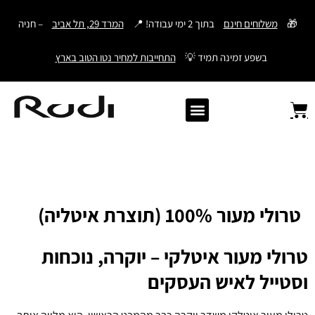
דילוג
🎁
משלוחים חינם
בתוך 2 ימי עבודה! 📍
המרד 29, תל אביב
– חניה
לתוכן
בשפע זמינה תמיד 💡
התחייבות למחיר נטו הטוב בארץ
Old Angler Italy
ספרי תהילים מעור
מתנות לגבר
ארנק עם חריטה
ארנקים לגברים
חגורות לגברים
Samsonite סמסונייט
American Tourister
טרולי מעור 100% (תוצרת איטליה)
טרולי מעור איטלקי – יוקרה, נוכחות
וסטייל לאיש העסקים