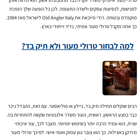
טרולי מעור איטלקי משדר יוקרה כבר מהמבט הראשון. הוא מלווה אותך
לפגישות, לנסיעות עסקים ולשדה התעופה. לכן כל הופעה שלך הופכת
מוקפדת ובטוחה. רודי מייבאת את Old Angler Italy לישראל מאז 1984.
כך אתה מקבל טרולי מעור אמיתי, נדיר וייחודי בארץ.
למה לבחור טרולי מעור ולא תיק בד?
רבים שוקלים תחילה תיק בד, ניילון או פוליאסטר. עם זאת, ההבדל ניכר
כבר במגע הראשון. ראשית, העור משדר אלגנטיות שקשה להתחרות בה.
שנית, הוא עמיד הרבה יותר בשימוש יומיומי. מעבר לכך, עור איכותי
מזדקן באצילות. כך הוא צובר גוון עמוק ואופי אישי. לפיכך טרולי מעור