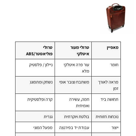
מאפיין
טרולי מעור
טרולי
איטלקי
פוליאסטר/ABS
חומר
עור פרה איטלקי
ניילון / פלסטיק
מלא
מראה לאורך
משתבח וצובר אופי
נשחק ומתפוגג
זמן
תחושה ביד
חמה, עשירה
קרה ופלסטיקית
ואמיתית
נוכחות חזותית
בולטת ויוקרתית
גנרית
ייצור
עבודת יד בפירנצה
מפעל המוני