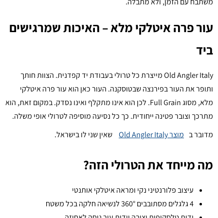
משתבח עם הזמן, ולא מתבלה.
עור פרה איטלקי מלא – האיכות שמרגישים
ביד
Old Angler Italy מייצרת כל טרולי בעבודת יד קפדנית. הצוות חותך
ותופר את העור בפירנצה שבטוסקנה. העור כאן הוא עור פרה איטלקי
מלא, מסוג Full Grain. לכן הוא אינו מתקלף ואינו נסדק. במקום זאת, הוא
מתרכך וצובר פטינה ייחודית. כך כל נסיעה מוסיפה לטרולי אופי משלה.
מדובר ב
מוצר Old Angler Italy
שאין שני לו בישראל.
מה מייחד את הטרולי הזה?
עיצוב פלורנטיני נקי ומראה איטלקי אותנטי
4 גלגלים מסתובבים 360° לנשיאה חלקה בכל משטח
ידית טלסקופית יציבה וידית עור נוחה לאחיזה