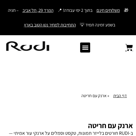
דילוג
🎁
משלוחים חינם
בתוך 2 ימי עבודה! 📍
המרד 29, תל אביב
– חניה
לתוכן
בשפע זמינה תמיד 💡
התחייבות למחיר נטו הטוב בארץ
Old Angler Italy
ספרי תהילים מעור
מתנות לגבר
ארנק עם חריטה
ארנקים לגברים
חגורות לגברים
Samsonite סמסונייט
American Tourister
דף הבית
»
ארנק עם חריטה
ארנק עם חריטה
ב-RUDI חורטים בלייזר תמונות, טקסט וסמלים על ארנקי עור אמיתי —