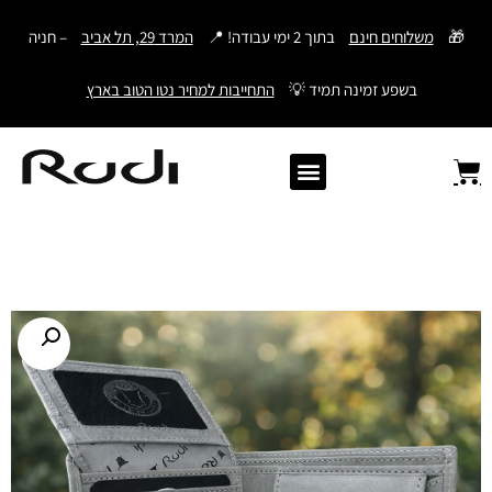
דילוג
🎁
משלוחים חינם
בתוך 2 ימי עבודה! 📍
המרד 29, תל אביב
– חניה
לתוכן
בשפע זמינה תמיד 💡
התחייבות למחיר נטו הטוב בארץ
Old Angler Italy
ספרי תהילים מעור
מתנות לגבר
ארנק עם חריטה
ארנקים לגברים
חגורות לגברים
Samsonite סמסונייט
American Tourister