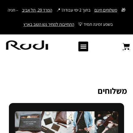
דילוג
🎁
משלוחים חינם
בתוך 2 ימי עבודה! 📍
המרד 29, תל אביב
– חניה
לתוכן
בשפע זמינה תמיד 💡
התחייבות למחיר נטו הטוב בארץ
Old Angler Italy
ספרי תהילים מעור
מתנות לגבר
ארנק עם חריטה
ארנקים לגברים
חגורות לגברים
Samsonite סמסונייט
American Tourister
משלוחים