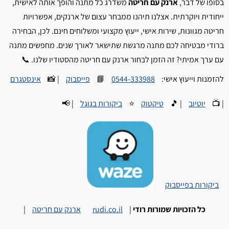
בסופו של דבר,
ארנק עם חריטה
משדרג כל מתנה והופך אותה לאישית,
ייחודית ויוקרתית. אצלנו תיהנו ממבחר עצום של ארנקים, אפשרויות
חריטה מגוונות, שירות אישי, ייעוץ מקצועי ומשלוחים חינם. לכן, הבחירה
ברודי מבטיחה לכם מתנה מרגשת שתישאר לאורך שנים. מחפשים מתנה
עם ערך אמיתי? זה הזמן לבחור ארנק עם חריטה מהסטודיו שלנו. 📞
להזמנות וייעוץ אישי:
0544-333988
📘
פייסבוק
| 📸
אינסטגרם
| 📺
יוטיוב
| 🎵
טיקטוק
⭐
ביקורות בגוגל
| 📢
ביקורות בפייסבוק
כל הזכויות שמורות רודי
|
rudi.co.il
ארנק עם חריטה
|