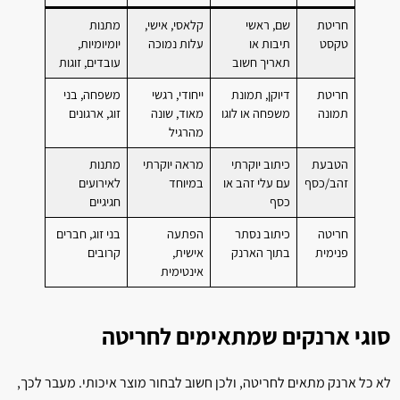
חריטת
שם, ראשי
קלאסי, אישי,
מתנות
טקסט
תיבות או
עלות נמוכה
יומיומיות,
תאריך חשוב
עובדים, זוגות
חריטת
דיוקן, תמונת
ייחודי, רגשי
משפחה, בני
תמונה
משפחה או לוגו
מאוד, שונה
זוג, ארגונים
מהרגיל
הטבעת
כיתוב יוקרתי
מראה יוקרתי
מתנות
זהב/כסף
עם עלי זהב או
במיוחד
לאירועים
כסף
חגיגיים
חריטה
כיתוב נסתר
הפתעה
בני זוג, חברים
פנימית
בתוך הארנק
אישית,
קרובים
אינטימית
סוגי ארנקים שמתאימים לחריטה
לא כל ארנק מתאים לחריטה, ולכן חשוב לבחור מוצר איכותי. מעבר לכך,