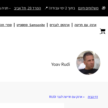
דילוג
🎁
משלוחים חינם
בתוך 2 ימי עבודה! 📍
המרד 29, תל אביב
– חניה 
לתוכן
ארנק עם חריטה
ארנקים לגברים
Samsonite סמסונייט
ספרי תהי
Yoav Rudi
דף הבית
»
ארנק עם חריטה לגבר RUDI