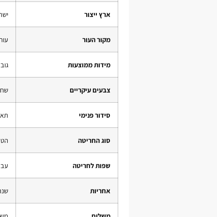
ארץ ייצור
ישר
מקור העור
עור אי
מידות ממוצעות
גובה כ-9.5 ס"מ, רוח
צבעים עיקריים
שחו
סידור פנימי
תאי
סוג החריטה
הטב
שפות לחריטה
עבר
אחריות
שנה
משלוח
משל