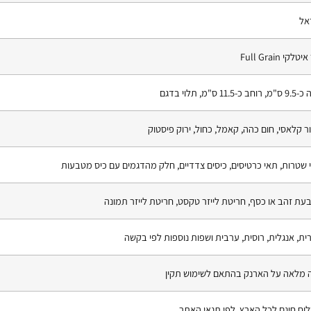
אל
טלקי Full Grain
ב כ-11.5 ס"מ, תלוי בדגם
ר קלאסי, חום כהה, קאמל, כחול, ירוק פיסטוק
 שטרות, תאי כרטיסים, כיסים צדדיים, חלק מהדגמים עם כיס מטבעות
עת זהב או כסף, חריטת לייזר טקסט, חריטת לייזר תמונה
ית, אנגלית, רוסית, ערבית ושפות נוספות לפי בקשה
 מלאה על הארנק בהתאם לשימוש תקין
וח חינם לכל הארץ, לפי תנאי האתר