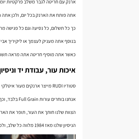
ארנק עם חריטה לגבר משלב פרקטיות יומיו
אתה פותח את הארנק בכל יום, ולכן אתה 
כך כל תשלום, כל נסיעה וגם כל פגישה מרג
בנוסף אתה מעניק לעצמך או ליקיריך אביזר
כאשר אתה מוסיף חריטה אתה מראה תשומ
איכות עור, עבודת יד וניסיו
סטודיו RUDI מייצר ארנקים מעור איטלקי מלא, ולכן אתה מקבל מגע רך וגם עמידות גבוהה.
אנחנו בוחרים עורות Full Grain בלבד, וכך הארנק מתיישן בצורה יפה וגם שומר על המראה.
הצוות שלנו חותך את העור, תופר את הארנק
הניסיון שלנו מאז 1984 מלווה כל שלב, ולכן אתה נהנה מסטנדרט ייצור קבוע ואמין.