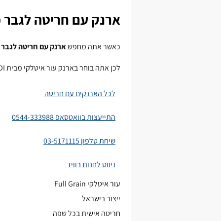
ארנק עם חריטה לגבר מבית RUDI – סטייל איש
כאשר אתה מחפש
ארנק עם חריטה לגבר
א
לכן אתה בוחר בארנק עור איטלקי מבית RUDI, וכך אתה יוצר מתנה אישית ומלאת משמעות.
לכל הארנקים עם חריטה
התייעצות בוואטסאפ 0544-333988
שיחת טלפון 03-5171115
ניווט לחנות בוויז
עור איטלקי Full Grain
ייצור בישראל
חריטה אישית בכל שפה