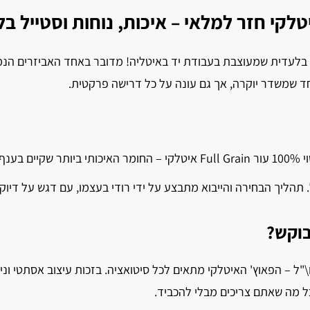
לקי חזר למלאי – איכות, נוחות וסטייל 
 בלעדית שמעוצבת בעבודת יד באיטליה! מדובר באחד האביזרים הנמכ
חד שמשדר יוקרה, אך גם עונה על כל דרישה פרקטית.
הסיבה הראשונה לבחירה בפאוץ' האיטלקי היא איכות. הוא עשוי 100% עור ull Grain
 תהליך הבחירה והייבוא מתבצע על ידי רודי בעצמו, עם דגש על דיוק, 
בוקש?
\"ל – הפאוץ' האיטלקי מתאים לכל סיטואציה. בזכות עיצוב אסתטי וני
 כל מה שאתם צריכים מבלי להכביד.