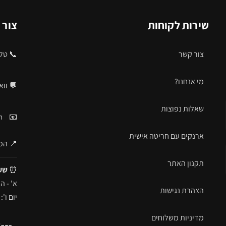
שירות לקוחות
צור 
צור קשר
📞 טלפ
מי אנחנו?
💬 וו
שאלות נפוצות
m
📧
ארנקים עם חריטה אישית
📍 המרד 29, 
תקנון האתר
⏰
שע
א' - ה': 09:00 - 
הצהרת נגישות
יום ו': 09:00 - 16:00
מדיניות משלוחים