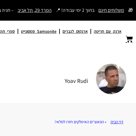
דילוג
🎁
משלוחים חינם
בתוך 2 ימי עבודה! 📍
המרד 29, תל אביב
– חניה 
לתוכן
ארנק עם חריטה
ארנקים לגברים
Samsonite סמסונייט
ספרי תהי
Yoav Rudi
דף הבית
»
הפאוצ'ים האיטלקים חזרו למלאי!