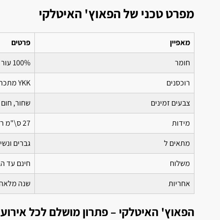
מפרט טכני של הפאוץ' האיטלקי
מאפיין
פרטים
חומר
100% עור איטלקי Full Grain
רוכסנים
YKK מתכתיים
צבעים זמינים
שחור, חום
מידות
27 ס\"מ רוחב, 16 ס\"מ גובה, 8 ס\"מ עומק
מתאים ל
גברים ונשי
משלוח
חינם עד הבית תוך 
אחריות
שנה מלאה
הפאוץ' האיטלקי – פתרון מושלם לכל אירוע