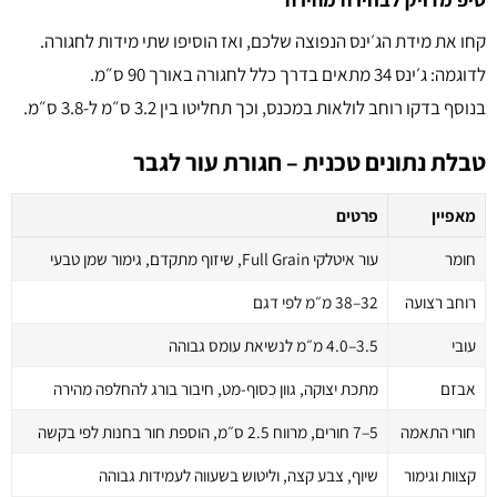
קחו את מידת הג׳ינס הנפוצה שלכם, ואז הוסיפו שתי מידות לחגורה.
לדוגמה: ג׳ינס 34 מתאים בדרך כלל לחגורה באורך 90 ס״מ.
בנוסף בדקו רוחב לולאות במכנס, וכך תחליטו בין 3.2 ס״מ ל-3.8 ס״מ.
טבלת נתונים טכנית – חגורת עור לגבר
מאפיין
פרטים
חומר
עור איטלקי Full Grain, שיזוף מתקדם, גימור שמן טבעי
רוחב רצועה
32–38 מ״מ לפי דגם
עובי
3.5–4.0 מ״מ לנשיאת עומס גבוהה
אבזם
מתכת יצוקה, גוון כסוף-מט, חיבור בורג להחלפה מהירה
חורי התאמה
5–7 חורים, מרווח 2.5 ס״מ, הוספת חור בחנות לפי בקשה
קצוות וגימור
שיוף, צבע קצה, וליטוש בשעווה לעמידות גבוהה