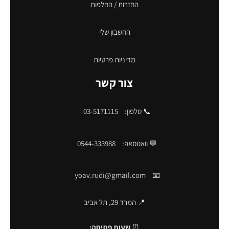
החזרות / החלפות
החשבון שלי
מדיניות פרטיות
צור קשר
📞 טלפון:
03-5171115
💬 וואטסאפ:
0544-333988
yoav.rudi@gmail.com
📧
📍 המרד 29, תל אביב
⏰
שעות פתיחה: