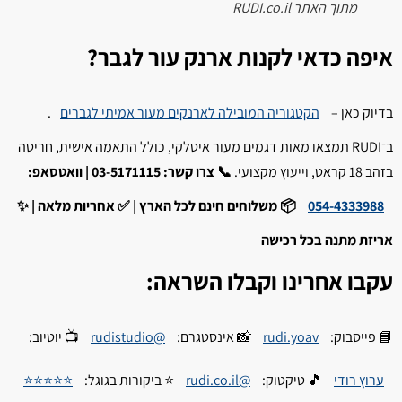
מתוך האתר RUDI.co.il
איפה כדאי לקנות ארנק עור לגבר?
בדיוק כאן –
הקטגוריה המובילה לארנקים מעור אמיתי לגברים
.
ב־RUDI תמצאו מאות דגמים מעור איטלקי, כולל התאמה אישית, חריטה
בזהב 18 קראט, וייעוץ מקצועי.
📞 צרו קשר: 03-5171115 | וואטסאפ:
054-4333988
📦 משלוחים חינם לכל הארץ | ✅ אחריות מלאה | ✨
אריזת מתנה בכל רכישה
עקבו אחרינו וקבלו השראה:
📘 פייסבוק:
rudi.yoav
📸 אינסטגרם:
@rudistudio
📺 יוטיוב:
ערוץ רודי
🎵 טיקטוק:
@rudi.co.il
⭐ ביקורות בגוגל:
⭐⭐⭐⭐⭐