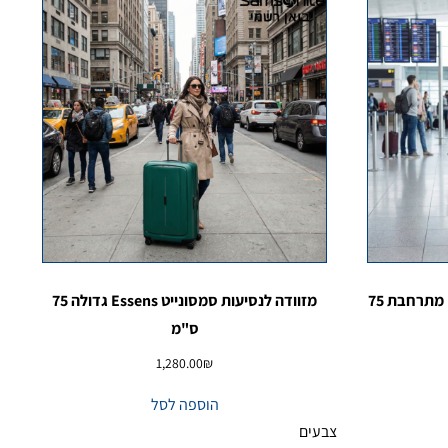
מזוודה גדולה סמסונייט Upscape מתרחבת 75
מזוודה לנסיעות סמסונייט Essens גדולה 75
ס"מ
1,280.00
₪
הוספה לסל
צבעים