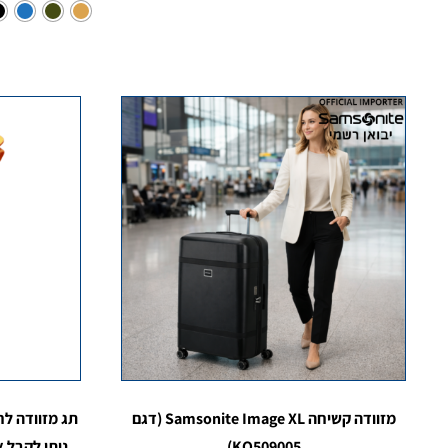
מזוודה קשיחה Samsonite Image XL (דגם
תג מזוודה לח
KQ509005)
ניתן לקבל 