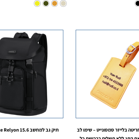
ריטה בלייזר סמסונייט – שימו לב
תיק גב למחשב Samsonite Relyon 15.6
את התג ללא תשלום ברכישת כל