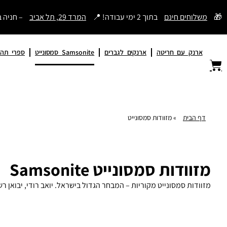
דילוג
🎁
משלוחים חינם
בתוך 2 ימי עבודה! 📍
המרד 29, תל אביב
– חניה 
לתוכן
ארנק עם חריטה
ארנקים לגברים
Samsonite סמסונייט
ספרי תהי
דף הבית
»
מזוודות סמסונייט
מזוודות סמסונייט Samsonite
מזוודות סמסונייט מקוריות – המבחר הגדול בישראל. יואב רודי, יבואן רשמי מאז 1984, אחריות 5 שנים, משלוח חינם תוך יומיים. התחייבות ל