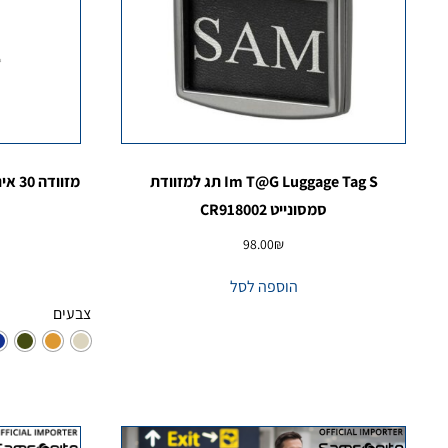
Im T@G Luggage Tag S תג למזוודת
סמסונייט CR918002
98.00
₪
הוספה לסל
צבעים