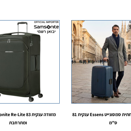
מזוודה משפחתית סמסונייט Essens ענקית 81
ס"מ
ומתרחבת