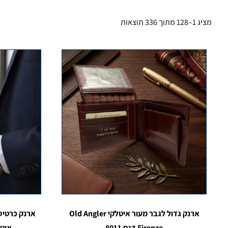
מציג 1–128 מתוך 336 תוצאות
ארנק גדול לגבר מעור איטלקי Old Angler
ארנק כרטיסי
Firenze דגם 8011
אוטומטי