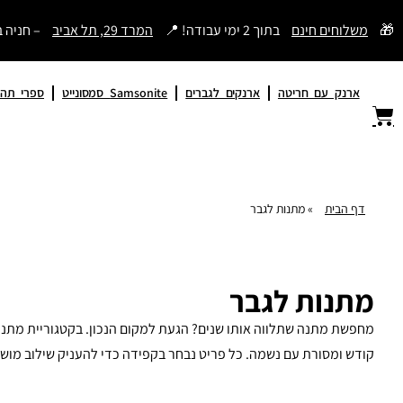
דילוג
🎁
משלוחים חינם
בתוך 2 ימי עבודה! 📍
המרד 29, תל אביב
– חניה 
לתוכן
ארנק עם חריטה
ארנקים לגברים
Samsonite סמסונייט
ספרי תהי
דף הבית
»
מתנות לגבר
מתנות לגבר
קודש ומסורת עם נשמה. כל פריט נבחר בקפידה כדי להעניק שילוב מושל