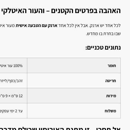
האהבה בפרטים הקטנים – והעור האיטלקי 
לכל אחד יש ארנק. אבל אין לכל אחד
ארנק עם הטבעה אישית
מעור איטל
שבו בחרת בו מחדש.
נתונים טכניים:
חומר
100% עור איטלקי טבעי
חריטה
זהב/כסף/לייזר
מידות
12 ס"מ × 9 ס"מ
משלוח
עד 2 ימי עסקים עם שליח
אל תחכי – זו מתנת האירוסין שכולם מדברי