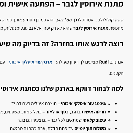
מתנת אירוסין לגבר – הפתעה אישית ו
ששש קולולולו… אמרת לו
כן
,
yes I do
, והוא כמובן הפתיע אותך כמו ש
מחפשת
מתנת אירוסין לגבר
שהיא לא רק יפה, אלא גם סנטימנטלית, מק
רוצה לרגש אותו בחזרה? זה בדיוק מה שי
אנחנו ב־
Rudi
מציעים לך רעיון מעולה:
ארנק עור איטלקי
איכותי
עם
הקטנים.
למה לבחור דווקא בארנק שלנו כמתנת אירוסין
🔹
100% עור איטלקי איכותי
– תוצרת איטליה בעבודת יד
🔹
חריטה אישית בזהב, כסף או לייזר
– כולל שמות, משפטים, או
🔹
עיצוב קלאסי
שמתאים לכל גבר – גם צעיר וגם בוגר
🔹
משלוח תוך יומיים
עד פתח הדלת, ארוז כמתנה מרגשת