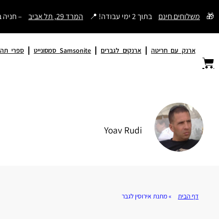
דילוג
🎁
משלוחים חינם
בתוך 2 ימי עבודה! 📍
המרד 29, תל אביב
– חניה 
לתוכן
ארנק עם חריטה
ארנקים לגברים
Samsonite סמסונייט
ספרי תהי
Yoav Rudi
דף הבית
»
מתנת אירוסין לגבר