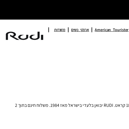
American Tourister
ארנקי נשים
מזוודות
כיסויי דרכון מעור איטלקי אמיתי מבית Old Angler Italy — Full Grain ונאפה, בצבעים שחור, חום, אדום ויין. אפשרות לחריטה אישית והטבעה בזהב 18 קראט. RUDI יבואן בלעדי בישראל מאז 1984. משלוח חינם בתוך 2