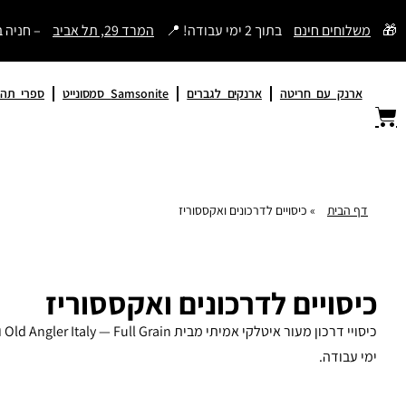
דילוג
🎁
משלוחים חינם
בתוך 2 ימי עבודה! 📍
המרד 29, תל אביב
– חניה 
לתוכן
ארנק עם חריטה
ארנקים לגברים
Samsonite סמסונייט
ספרי תהי
דף הבית
»
כיסויים לדרכונים ואקססוריז
כיסויים לדרכונים ואקססוריז
ימי עבודה.