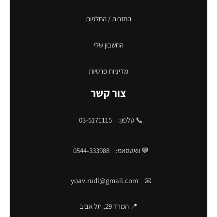
החזרות / החלפות
החשבון שלי
מדיניות פרטיות
צור קשר
📞 טלפון:
03-5171115
💬 וואטסאפ:
0544-333988
yoav.rudi@gmail.com
📧
📍 המרד 29, תל אביב