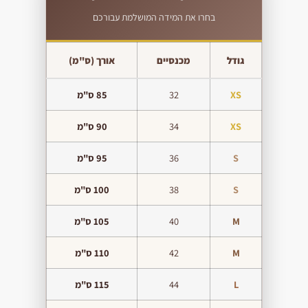
בחרו את המידה המושלמת עבורכם
גודל
מכנסיים
אורך (ס"מ)
XS
32
85 ס"מ
XS
34
90 ס"מ
S
36
95 ס"מ
S
38
100 ס"מ
M
40
105 ס"מ
M
42
110 ס"מ
L
44
115 ס"מ