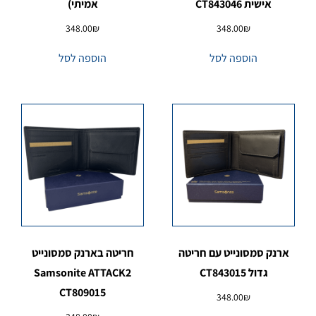
אישית CT843046
אמיתי)
348.00
₪
348.00
₪
הוספה לסל
הוספה לסל
ארנק סמסונייט עם חריטה
חריטה בארנק סמסונייט
גדול CT843015
Samsonite ATTACK2
CT809015
348.00
₪