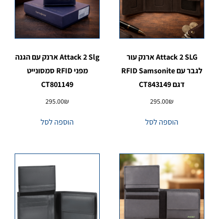
Attack 2 SLG ארנק עור
Attack 2 Slg ארנק עם הגנה
לגבר עם RFID Samsonite
מפני RFID סמסונייט
דגם CT843149
CT801149
295.00
₪
295.00
₪
הוספה לסל
הוספה לסל