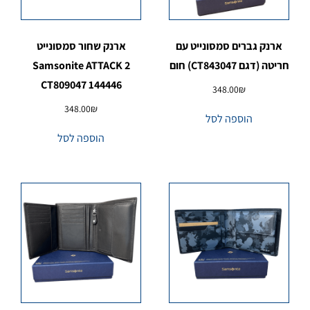
ארנק גברים סמסונייט עם
ארנק שחור סמסונייט
חריטה (דגם CT843047) חום
Samsonite ATTACK 2
CT809047 144446
348.00
₪
348.00
₪
הוספה לסל
הוספה לסל