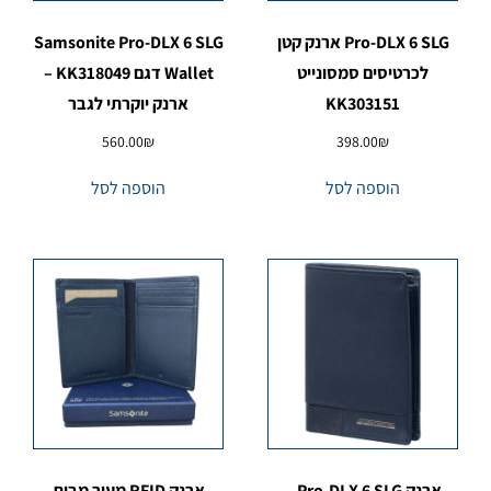
Pro-DLX 6 SLG ארנק קטן
Samsonite Pro-DLX 6 SLG
לכרטיסים סמסונייט
Wallet דגם KK318049 –
KK303151
ארנק יוקרתי לגבר
560.00
₪
398.00
₪
הוספה לסל
הוספה לסל
ארנק Pro-DLX 6 SLG –
ארנק RFID מעור מבית