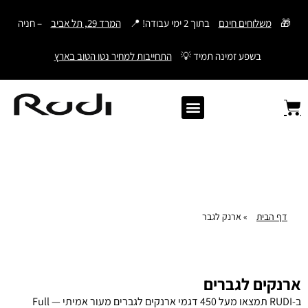
דילוג
🎁
משלוחים חינם
בתוך 2 ימי עבודה! 📍
המרד 29, תל אביב
– חניה
לתוכן
בשפע זמינה תמיד 💡
התחייבות למחיר נטו הטוב בארץ
Old Angler Italy
ספרי תהילים מעור
מתנות לגבר
ארנק עם חריטה
ארנקים לגברים
חגורות לגברים
Samsonite סמסונייט
American Tourister
דף הבית
»
ארנק לגבר
ארנקים לגברים
ב-RUDI תמצאו מעל 450 דגמי ארנקים לגברים מעור אמיתי — Full