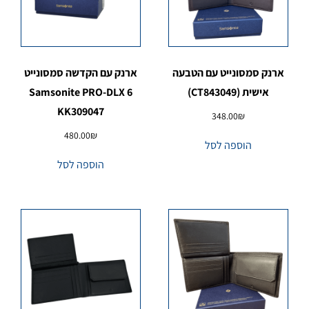
ארנק סמסונייט עם הטבעה
ארנק עם הקדשה סמסונייט
אישית (CT843049)
Samsonite PRO-DLX 6
KK309047
348.00
₪
480.00
₪
הוספה לסל
הוספה לסל