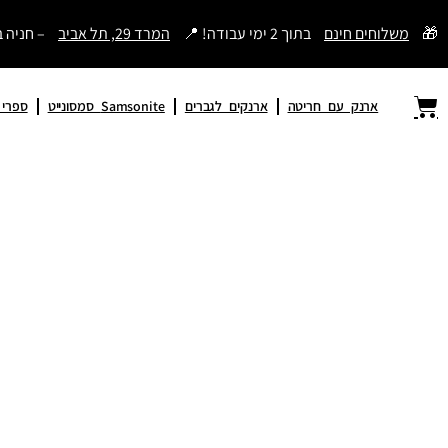
דילוג
🎁
משלוחים חינם
בתוך 2 ימי עבודה! 📍
המרד 29, תל אביב
– חניה 
לתוכן
ארנק עם חריטה
ארנקים לגברים
Samsonite סמסונייט
ספרי תהי