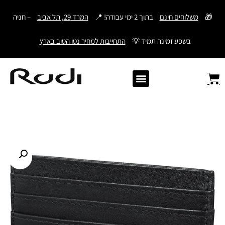
דילוג
🎁
משלוחים חינם
בתוך 2 ימי עבודה! 📍
המרד 29, תל אביב
– חניה
לתוכן
בשפע זמינה תמיד 💡
התחייבות למחיר נטו הטוב בארץ
Old Angler Italy
ספרי תהילים מעור
מתנות לגבר
ארנק עם חריטה
ארנקים לגברים
חגורות לגברים
Samsonite סמסונייט
American Tourister