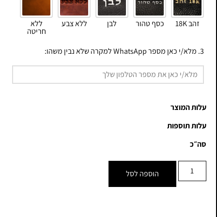
זהב 18K
כסף טהור
לבן
ללא צבע
ללא
חריטה
3. מלא/י כאן מספר WhatsApp למקרה שלא נבין משהו:
עלות המוצר
עלות תוספות
סה״כ
הוספה לסל