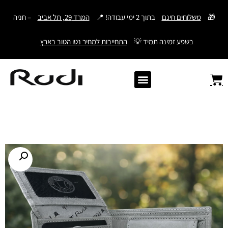
דילוג
🎁
משלוחים חינם
בתוך 2 ימי עבודה! 📍
המרד 29, תל אביב
– חניה
לתוכן
בשפע זמינה תמיד 💡
התחייבות למחיר נטו הטוב בארץ
Old Angler Italy
ספרי תהילים מעור
מתנות לגבר
ארנק עם חריטה
ארנקים לגברים
חגורות לגברים
Samsonite סמסונייט
American Tourister