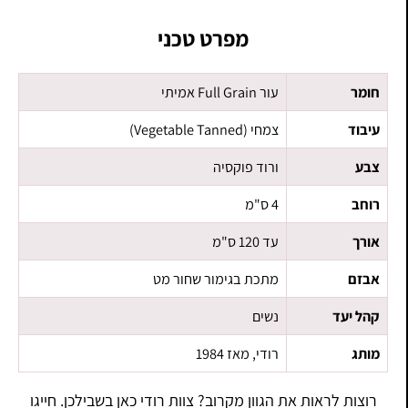
מפרט טכני
חומר
עור Full Grain אמיתי
עיבוד
צמחי (Vegetable Tanned)
צבע
ורוד פוקסיה
רוחב
4 ס"מ
אורך
עד 120 ס"מ
אבזם
מתכת בגימור שחור מט
קהל יעד
נשים
מותג
רודי, מאז 1984
רוצות לראות את הגוון מקרוב? צוות רודי כאן בשבילכן. חייגו