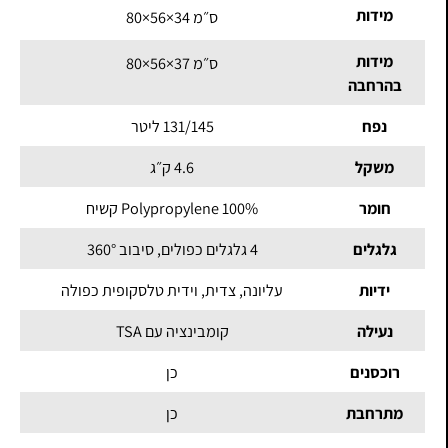
מידות
80×56×34 ס״מ
מידות
80×56×37 ס״מ
בהרחבה
נפח
131/145 ליטר
משקל
4.6 ק״ג
חומר
100% Polypropylene קשיח
גלגלים
4 גלגלים כפולים, סיבוב 360°
ידיות
עליונה, צדית, וידית טלסקופית כפולה
נעילה
קומבינציה עם TSA
רוכסנים
כן
מתרחבת
כן