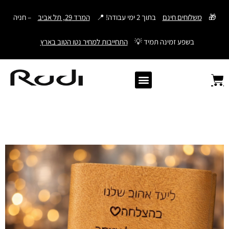
דילוג
🎁
משלוחים חינם
בתוך 2 ימי עבודה! 📍
המרד 29, תל אביב
– חניה
לתוכן
בשפע זמינה תמיד 💡
התחייבות למחיר נטו הטוב בארץ
Old Angler Italy
ספרי תהילים מעור
מתנות לגבר
ארנק עם חריטה
ארנקים לגברים
חגורות לגברים
Samsonite סמסונייט
American Tourister