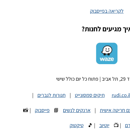
לקריאה בפייסבוק
יך מגיעים לחנות?
ל שישי
rudi.co.i
תיקים סמסונייט
|
חגורות לגברים
|
ם חריטה אישית
|
ארנקים לנשים
📘
פייסבוק
| 📸
רם
| 📺
יוטיוב
| 🎵
טיקטוק