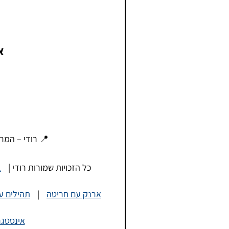
א
📍 רודי – המרד 29, תל אביב | פתוח כל יום כול
כל הזכויות שמורות רודי |
l
ארנק עם חריטה
|
תהילים ע
אינסטג