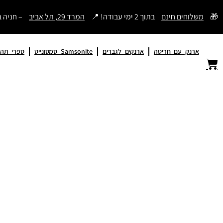
דילוג
🎁
משלוחים חינם
בתוך 2 ימי עבודה! 📍
המרד 29, תל אביב
– חניה 
לתוכן
ארנק עם חריטה
ארנקים לגברים
Samsonite סמסונייט
ספרי תהי