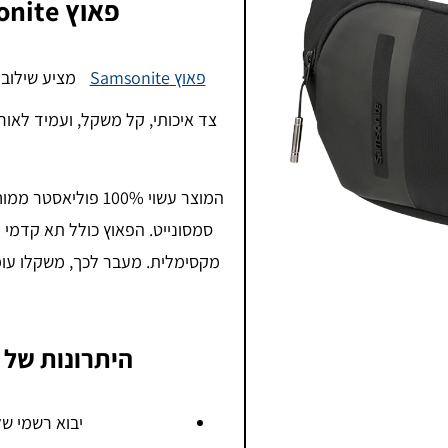
פאוץ Samsonite – יוקרה בתנועה 🎒
פאוץ Samsonite
מציע שילוב 
צד איכותי, קל משקל, ועמיד לאורך 
המוצר עשוי 100% פו
סמסונייט. הפאוץ כולל תא קדמי נ
היתרונות של
יבוא רשמי של Samsonite – כל המוצרים מקוריים