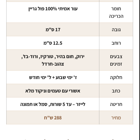
חומר
עור אמיתי 100% פול גריין
הכריכה
גובה
17 ס"מ
רוחב
12.5 ס"מ
צבעים
ירוק, חום בהיר, טורקיז, ורוד-בז',
זמינים
צהוב-חרדל
חלוקה
ז' ימי שבוע + ל' ימי חודש
כתב
אשורי עם טעמים וניקוד מלא
חריטה
לייזר – עד 5 שורות, סמל או תמונה
מחיר
288 ש"ח