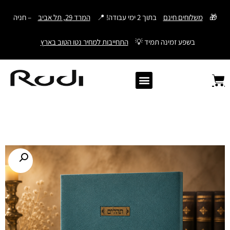
דילוג
🎁
משלוחים חינם
בתוך 2 ימי עבודה! 📍
המרד 29, תל אביב
– חניה
לתוכן
בשפע זמינה תמיד 💡
התחייבות למחיר נטו הטוב בארץ
Old Angler Italy
ספרי תהילים מעור
מתנות לגבר
ארנק עם חריטה
ארנקים לגברים
חגורות לגברים
Samsonite סמסונייט
American Tourister