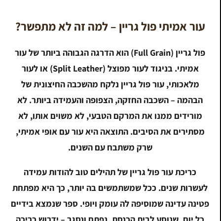
עור אמיתי פול גריין – למה זה לא מתפשר?
פול גריין (Full Grain) הוא הדרגה הגבוהה ביותר של עור
אמיתי. בניגוד לעור מפוצל (Split Leather) או לעור
מלאכותי, עור פול גריין נלקח מהשכבה החיצונית של
הבהמה – השכבה החזקה, הצפופה והעמידה ביותר. לא
מורידים ממנו את המרקם הטבעי, לא משוים אותו, לא
מסתירים את הסיבים. התוצאה היא עור עם אופי אמיתי,
שרק משתבח עם השנים.
כריכת עור פול גריין של תהילים טוב להודות עמידה
לעשרות שנים. ככל שמשתמשים בה יותר, כך היא מפתחת
פטינה עדינה שמוסיפה לה עומק ויופי. ספר שנמצא בידיים
כל יום, שנוסע לבית הכנסת, נפתח ונסגר – ידרוש כריכה