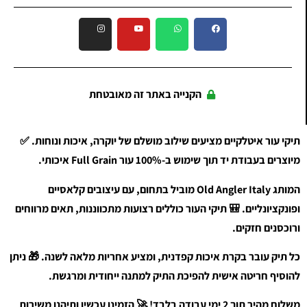
הקנייה באתר זה מאובטחת
תיקי עור איטלקיים מציעים שילוב מושלם של יוקרה, איכות ונוחות. ✅
מיוצרים בעבודת יד תוך שימוש ב-100% עור Full Grain איכותי.
המותג Old Angler Italy מוביל בתחום, עם עיצובים קלאסיים
ופונקציונליים. 🎒 תיקי העור כוללים רצועות מתכווננות, תאים מרווחים
ורוכסנים חזקים.
כל תיק עובר בקרת איכות קפדנית, ומציע אחריות מלאה לשנה. 🎁 ניתן
להוסיף חריטה אישית להפיכת התיק למתנה ייחודית ומרגשת.
משלוח מהיר תוך 2 ימי עבודה בלבד! 🚀 הזמינו עכשיו ותיהנו משירות