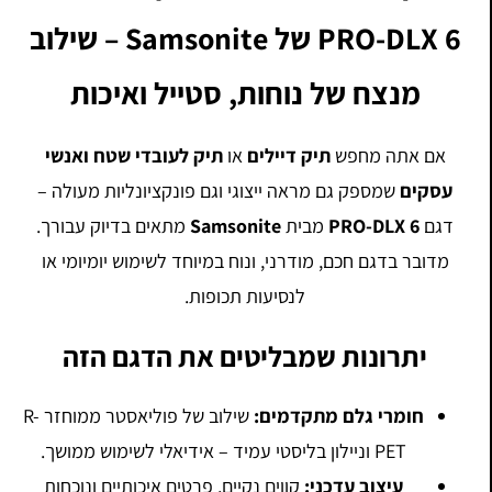
PRO-DLX 6 של Samsonite – שילוב
מנצח של נוחות, סטייל ואיכות
אם אתה מחפש
תיק דיילים
או
תיק לעובדי שטח ואנשי
עסקים
שמספק גם מראה ייצוגי וגם פונקציונליות מעולה –
דגם
PRO-DLX 6
מבית
Samsonite
מתאים בדיוק עבורך.
מדובר בדגם חכם, מודרני, ונוח במיוחד לשימוש יומיומי או
לנסיעות תכופות.
יתרונות שמבליטים את הדגם הזה
חומרי גלם מתקדמים:
שילוב של פוליאסטר ממוחזר R-
PET וניילון בליסטי עמיד – אידיאלי לשימוש ממושך.
עיצוב עדכני:
קווים נקיים, פרטים איכותיים ונוכחות