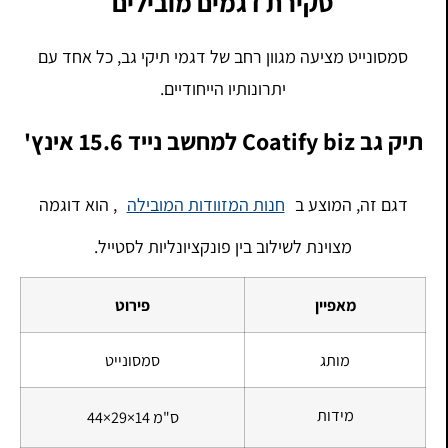
סקירת דגמים מובילים
סמסונייט מציעה מגוון רחב של דגמי תיקי גב, כל אחד עם
יתרונותיו הייחודיים.
תיק גב Coatify biz למחשב נייד 15.6 אינץ'
דגם זה, המוצע ב
חנות המזוודות המובילה
, הוא דוגמה
מצוינת לשילוב בין פונקציונליות לסטייל.
מאפיין
פירוט
מותג
סמסונייט
מידות
44×29×14 ס"מ