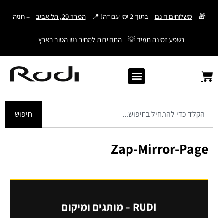
דילוג
🎁
משלוחים חינם
בתוך 2 ימי עבודה! 📍
המרד 29, תל אביב
– חניה
לתוכן
בשפע זמינה תמיד 💡
התחייבות למחיר נטו הטוב בארץ
Samsonite סמסונייט
חיפוש
Zap-Mirror-Page
RUDI – מותגים ומיקום