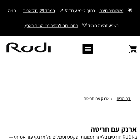
דילוג
🎁
משלוחים חינם
בתוך 2 ימי עבודה! 📍
המרד 29, תל אביב
– חניה
לתוכן
בשפע זמינה תמיד 💡
התחייבות למחיר נטו הטוב בארץ
Old Angler Italy
ספרי תהילים מעור
מתנות לגבר
ארנק עם חריטה
ארנקים לגברים
חגורות לגברים
Samsonite סמסונייט
American Tourister
דף הבית
»
ארנק עם חריטה
ארנק עם חריטה
ב-RUDI חורטים בלייזר תמונות, טקסט וסמלים על ארנקי עור אמיתי —