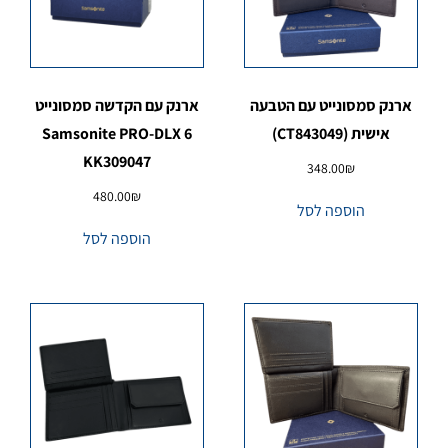
ארנק סמסונייט עם הטבעה
ארנק עם הקדשה סמסונייט
אישית (CT843049)
Samsonite PRO-DLX 6
KK309047
348.00
₪
480.00
₪
הוספה לסל
הוספה לסל