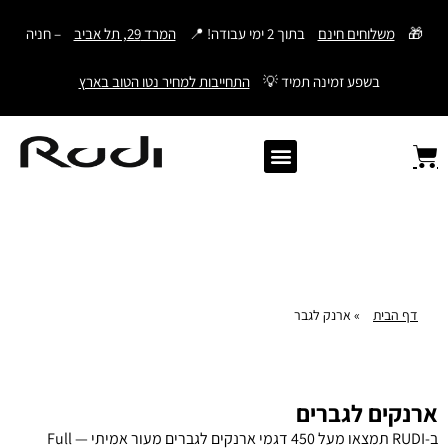
דילוג
🎁
משלוחים חינם
בתוך 2 ימי עבודה! 📍
המרד 29, תל אביב
– חניה
לתוכן
בשפע זמינה תמיד 💡
התחייבות למחיר נטו הטוב בארץ
Old Angler Italy
ספרי תהילים מעור
מתנות לגבר
ארנק עם חריטה
ארנקים לגברים
חגורות לגברים
Samsonite סמסונייט
American Tourister
דף הבית
»
ארנק לגבר
ארנקים לגברים
ב-RUDI תמצאו מעל 450 דגמי ארנקים לגברים מעור אמיתי — Full