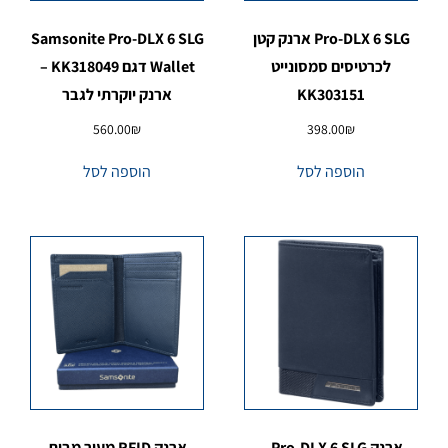
Pro-DLX 6 SLG ארנק קטן
Samsonite Pro-DLX 6 SLG
לכרטיסים סמסונייט
Wallet דגם KK318049 –
KK303151
ארנק יוקרתי לגבר
560.00
₪
398.00
₪
הוספה לסל
הוספה לסל
ארנק Pro-DLX 6 SLG –
ארנק RFID מעור מבית