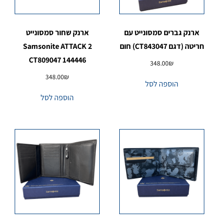
ארנק גברים סמסונייט עם
ארנק שחור סמסונייט
חריטה (דגם CT843047) חום
Samsonite ATTACK 2
CT809047 144446
348.00
₪
348.00
₪
הוספה לסל
הוספה לסל