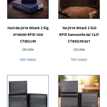
Attack 2 SLG ארנק עור
Attack 2 Slg ארנק עם הגנה
לגבר עם RFID Samsonite
מפני RFID סמסונייט
דגם CT843149
CT801149
295.00
₪
295.00
₪
הוספה לסל
הוספה לסל