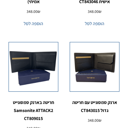
אישית CT843046
אמיתי)
348.00
₪
348.00
₪
הוספה לסל
הוספה לסל
ארנק סמסונייט עם חריטה
חריטה בארנק סמסונייט
גדול CT843015
Samsonite ATTACK2
CT809015
348.00
₪