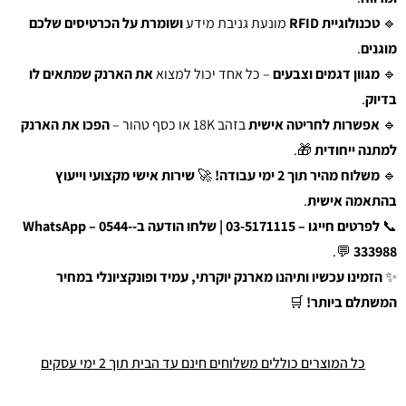
🔹
טכנולוגיית RFID
מונעת גניבת מידע
ושומרת על הכרטיסים שלכם
מוגנים
.
🔹
מגוון דגמים וצבעים
– כל אחד יכול למצוא
את הארנק שמתאים לו
בדיוק
.
🔹
אפשרות לחריטה אישית
בזהב 18K או כסף טהור –
הפכו את הארנק
למתנה ייחודית
🎁.
🔹
משלוח מהיר תוך 2 ימי עבודה!
🚀
שירות אישי מקצועי וייעוץ
בהתאמה אישית
.
📞
לפרטים חייגו – 03-5171115 | שלחו הודעה ב-WhatsApp – 0544-
💬.
333988
✨
הזמינו עכשיו ותיהנו מארנק יוקרתי, עמיד ופונקציונלי במחיר
המשתלם ביותר!
🛒
כל המוצרים כוללים משלוחים חינם עד הבית תוך 2 ימי עסקים