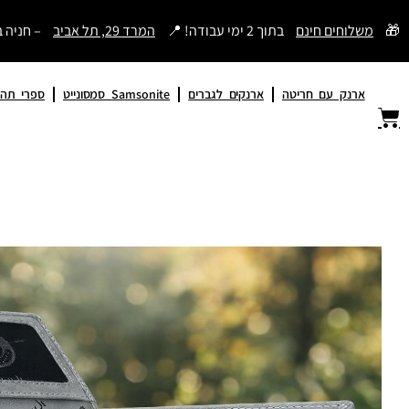
דילוג
🎁
משלוחים חינם
בתוך 2 ימי עבודה! 📍
המרד 29, תל אביב
– חניה 
לתוכן
ארנק עם חריטה
ארנקים לגברים
Samsonite סמסונייט
ספרי תהי