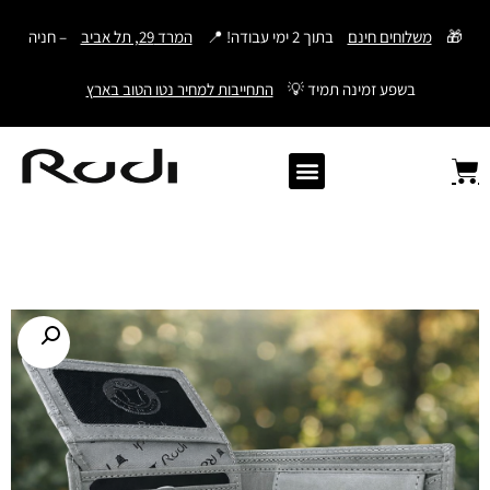
דילוג
🎁
משלוחים חינם
בתוך 2 ימי עבודה! 📍
המרד 29, תל אביב
– חניה
לתוכן
בשפע זמינה תמיד 💡
התחייבות למחיר נטו הטוב בארץ
Old Angler Italy
ספרי תהילים מעור
מתנות לגבר
ארנק עם חריטה
ארנקים לגברים
חגורות לגברים
Samsonite סמסונייט
American Tourister