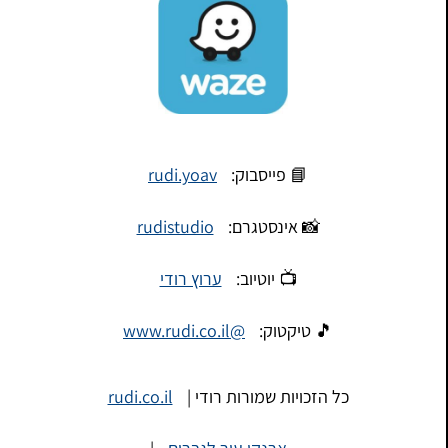
📘 פייסבוק:
rudi.yoav
📸 אינסטגרם:
rudistudio
📺 יוטיוב:
ערוץ רודי
🎵 טיקטוק:
@www.rudi.co.il
כל הזכויות שמורות רודי |
rudi.co.il