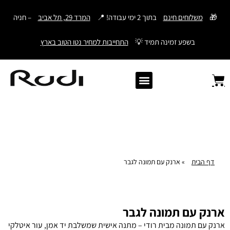
דילוג
🎁
משלוחים חינם
בתוך 2 ימי עבודה! 📍
המרד 29, תל אביב
– חניה
לתוכן
בשפע זמינה תמיד 💡
התחייבות למחיר נטו הטוב בארץ
Old Angler Italy
ספרי תהילים מעור
מתנות לגבר
ארנק עם חריטה
ארנקים לגברים
חגורות לגברים
Samsonite סמסונייט
American Tourister
דף הבית
»
ארנק עם תמונה לגבר
ארנק עם תמונה לגבר
ארנק עם תמונה מבית רודי – מתנה אישית שמשלבת יד אמן, עור איטלקי