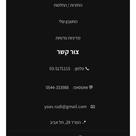
החזרות / החלפות
החשבון שלי
מדיניות פרטיות
צור קשר
📞 טלפון:
03-5171115
💬 וואטסאפ:
0544-333988
yoav.rudi@gmail.com
📧
📍 המרד 29, תל אביב