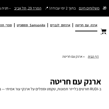
דילוג
🎁
משלוחים חינם
בתוך 2 ימי עבודה! 📍
המרד 29, תל אביב
– חניה 
לתוכן
ארנק עם חריטה
ארנקים לגברים
Samsonite סמסונייט
ספרי תהי
דף הבית
»
ארנק עם חריטה
ארנק עם חריטה
ב-RUDI חורטים בלייזר תמונות, טקסט וסמלים על ארנקי עור אמיתי — בכל שפה, בכל צבע. מחיר החריטה הנמוך בישראל: ₪18 לתמונה, ₪3.90 לשורה. הדמיה חינם בוואטסאפ לפני ההזמנה. רודי מאז 1984.