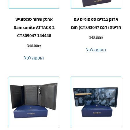
ארנק גברים סמסונייט עם
ארנק שחור סמסונייט
חריטה (דגם CT843047) חום
Samsonite ATTACK 2
CT809047 144446
348.00
₪
348.00
₪
הוספה לסל
הוספה לסל