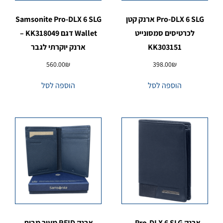
Pro-DLX 6 SLG ארנק קטן
Samsonite Pro-DLX 6 SLG
לכרטיסים סמסונייט
Wallet דגם KK318049 –
KK303151
ארנק יוקרתי לגבר
560.00
₪
398.00
₪
הוספה לסל
הוספה לסל
ארנק Pro-DLX 6 SLG –
ארנק RFID מעור מבית