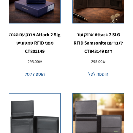
Attack 2 SLG ארנק עור
Attack 2 Slg ארנק עם הגנה
לגבר עם RFID Samsonite
מפני RFID סמסונייט
דגם CT843149
CT801149
295.00
₪
295.00
₪
הוספה לסל
הוספה לסל