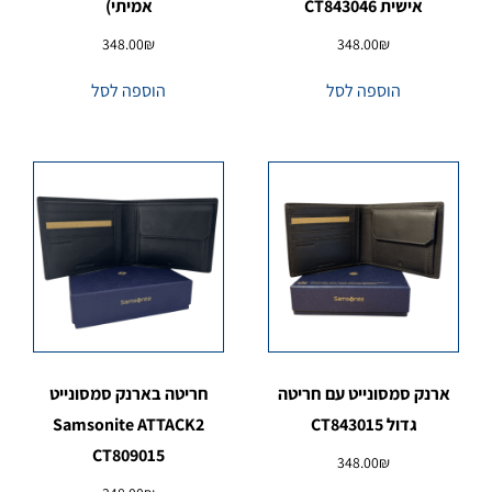
אישית CT843046
אמיתי)
348.00
₪
348.00
₪
הוספה לסל
הוספה לסל
ארנק סמסונייט עם חריטה
חריטה בארנק סמסונייט
גדול CT843015
Samsonite ATTACK2
CT809015
348.00
₪