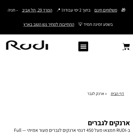
דילוג
🎁
משלוחים חינם
בתוך 2 ימי עבודה! 📍
המרד 29, תל אביב
– חניה
לתוכן
בשפע זמינה תמיד 💡
התחייבות למחיר נטו הטוב בארץ
Old Angler Italy
ספרי תהילים מעור
מתנות לגבר
ארנק עם חריטה
ארנקים לגברים
חגורות לגברים
Samsonite סמסונייט
American Tourister
דף הבית
»
ארנק לגבר
ארנקים לגברים
ב-RUDI תמצאו מעל 450 דגמי ארנקים לגברים מעור אמיתי — Full