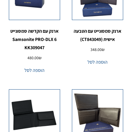
ארנק סמסונייט עם הטבעה
ארנק עם הקדשה סמסונייט
אישית (CT843049)
Samsonite PRO-DLX 6
KK309047
348.00
₪
480.00
₪
הוספה לסל
הוספה לסל