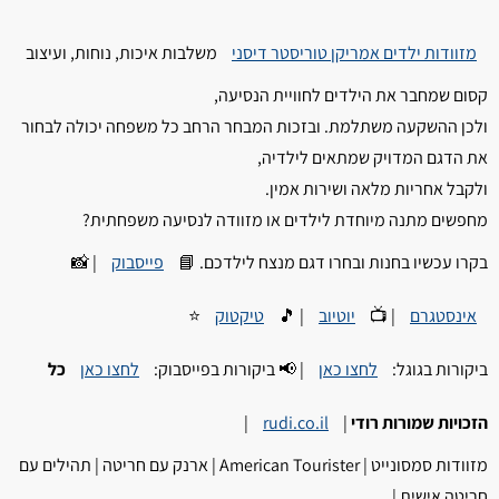
מזוודות ילדים אמריקן טוריסטר דיסני
משלבות איכות, נוחות, ועיצוב
קסום שמחבר את הילדים לחוויית הנסיעה,
ולכן ההשקעה משתלמת. ובזכות המבחר הרחב כל משפחה יכולה לבחור
את הדגם המדויק שמתאים לילדיה,
ולקבל אחריות מלאה ושירות אמין.
מחפשים מתנה מיוחדת לילדים או מזוודה לנסיעה משפחתית?
בקרו עכשיו בחנות ובחרו דגם מנצח לילדכם. 📘
פייסבוק
| 📸
אינסטגרם
| 📺
יוטיוב
| 🎵
טיקטוק
⭐
ביקורות בגוגל:
לחצו כאן
| 📢 ביקורות בפייסבוק:
לחצו כאן
כל
הזכויות שמורות רודי
|
rudi.co.il
|
מזוודות סמסונייט | American Tourister | ארנק עם חריטה | תהילים עם
חריטה אישית |