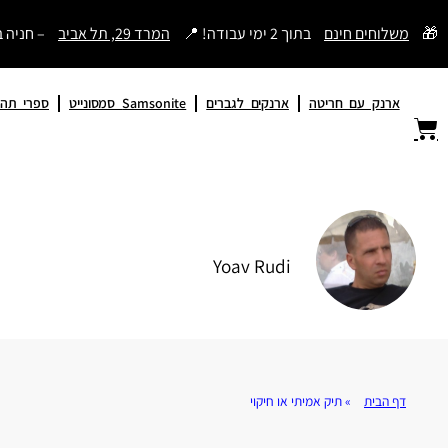
דילוג
🎁
משלוחים חינם
בתוך 2 ימי עבודה! 📍
המרד 29, תל אביב
– חניה 
לתוכן
ארנק עם חריטה
ארנקים לגברים
Samsonite סמסונייט
ספרי תהי
Yoav Rudi
דף הבית
»
תיק אמיתי או חיקוי