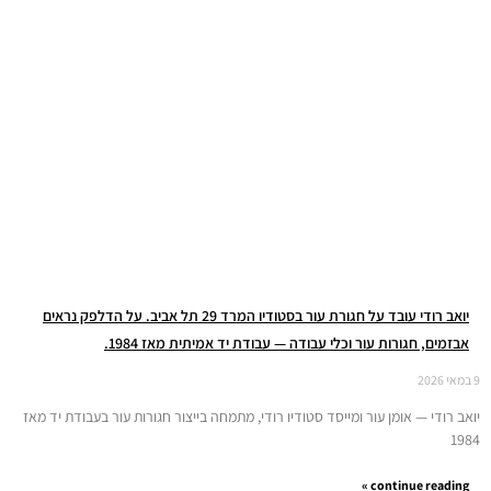
יואב רודי עובד על חגורת עור בסטודיו המרד 29 תל אביב. על הדלפק נראים
אבזמים, חגורות עור וכלי עבודה — עבודת יד אמיתית מאז 1984.
9 במאי 2026
יואב רודי — אומן עור ומייסד סטודיו רודי, מתמחה בייצור חגורות עור בעבודת יד מאז
1984
continue reading »