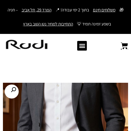
דילוג
🎁
משלוחים חינם
בתוך 2 ימי עבודה! 📍
המרד 29, תל אביב
– חניה
לתוכן
בשפע זמינה תמיד 💡
התחייבות למחיר נטו הטוב בארץ
Old Angler Italy
ספרי תהילים מעור
מתנות לגבר
ארנק עם חריטה
ארנקים לגברים
חגורות לגברים
Samsonite סמסונייט
American Tourister