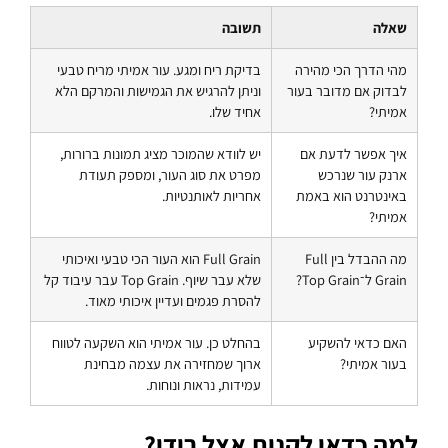
שאלה
תשובה
מהי הדרך הכי מהירה
בדיקת ריח ומגע. עור אמיתי מריח טבעי
לבדוק אם מדובר בעור
וניתן להרגיש את הגמישות והמרקם הלא
אמיתי?
אחיד שלו.
איך אפשר לדעת אם
יש לוודא שהמוכר מציג תמונות ברורות,
ארנק עור שנרכש
מפרט את סוג העור, ומספק תעודת
באינטרנט הוא באמת
אחריות לאותנטיות.
אמיתי?
מה ההבדל בין Full
Full Grain הוא העור הכי טבעי ואיכותי
Grain ל־Top Grain?
שלא עבר שיוף. Top Grain עבר עיבוד קל
להסרת פגמים ועדיין איכותי מאוד.
האם כדאי להשקיע
בהחלט כן. עור אמיתי הוא השקעה לטווח
בעור אמיתי?
ארוך שמחזירה את עצמה מבחינת
עמידות, נראות ונוחות.
למה כדאי לקנות אצל רודי?