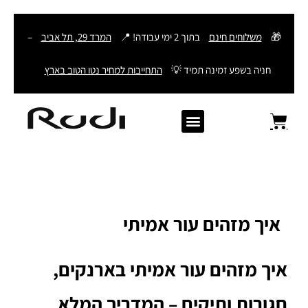
דילוג
🎁
משלוחים חינם
בתוך 2 ימי עבודה! 📍
המרד 29, תל אביב
–
לתוכן
חניה בשפע זמינה תמיד 💡
התחייבות למחיר נטו הטוב בארץ
Old Angler Italy
ספרי תהילים מעור
מתנות לגבר
ארנק עם חריטה
ארנקים לגברים
חגורות לגברים
Samsonite סמסונייט
American Tourister
איך מזהים עור אמיתי
איך מזהים עור אמיתי בארנקים,
חגורות ותיקים – המדריך המלא