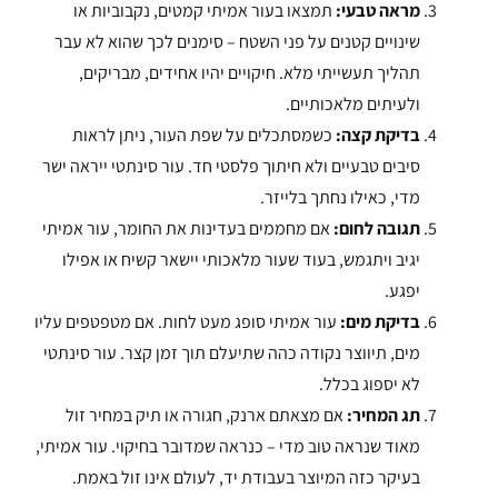
מראה טבעי:
תמצאו בעור אמיתי קמטים, נקבוביות או
שינויים קטנים על פני השטח – סימנים לכך שהוא לא עבר
תהליך תעשייתי מלא. חיקויים יהיו אחידים, מבריקים,
ולעיתים מלאכותיים.
בדיקת קצה:
כשמסתכלים על שפת העור, ניתן לראות
סיבים טבעיים ולא חיתוך פלסטי חד. עור סינתטי ייראה ישר
מדי, כאילו נחתך בלייזר.
תגובה לחום:
אם מחממים בעדינות את החומר, עור אמיתי
יגיב ויתגמש, בעוד שעור מלאכותי יישאר קשיח או אפילו
יפגע.
בדיקת מים:
עור אמיתי סופג מעט לחות. אם מטפטפים עליו
מים, תיווצר נקודה כהה שתיעלם תוך זמן קצר. עור סינתטי
לא יספוג בכלל.
תג המחיר:
אם מצאתם ארנק, חגורה או תיק במחיר זול
מאוד שנראה טוב מדי – כנראה שמדובר בחיקוי. עור אמיתי,
בעיקר כזה המיוצר בעבודת יד, לעולם אינו זול באמת.